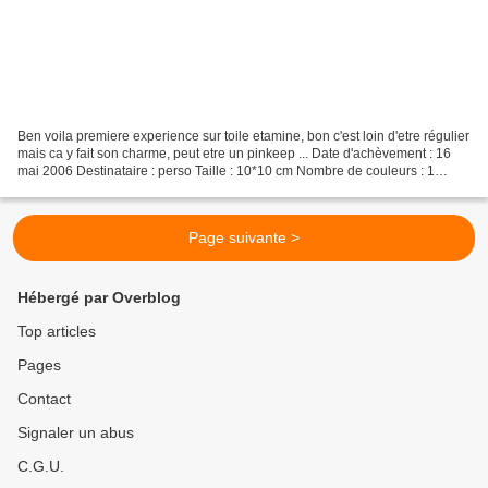
Ben voila premiere experience sur toile etamine, bon c'est loin d'etre régulier
mais ca y fait son charme, peut etre un pinkeep ... Date d'achèvement : 16
mai 2006 Destinataire : perso Taille : 10*10 cm Nombre de couleurs : 1
Temps de travail : 2 h 00...
Page suivante >
Hébergé par Overblog
Top articles
Pages
Contact
Signaler un abus
C.G.U.