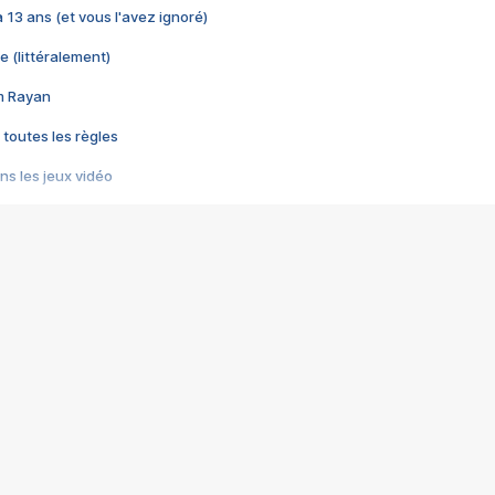
 a 13 ans (et vous l'avez ignoré)
e (littéralement)
im Rayan
 toutes les règles
s les jeux vidéo
us choquant de Rockstar ? - Le scandale BULLY
e plus moche de Steam
du RÊVE tourne au CAUCHEMAR
pendant 8 heures
it… à tort
umiliés par un jeu vidéo
ire - Final Fantasy 8
ti un empire - Age of Empires