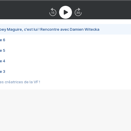
bey Maguire, c'est lui ! Rencontre avec Damien Witecka
e 6
e 5
e 4
e 3
s créatrices de la VF !
e 2
e 1
e Mektoub My Love arrive enfin ! Rencontre avec Shaïn Boumedine et Sal
i : après Toni en famille